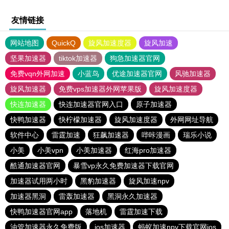
友情链接
网站地图
QuickQ
旋风加速度器
旋风加速
坚果加速器
tiktok加速器
狗急加速器官网
免费vqn外网加速
小蓝鸟
优途加速器官网
风驰加速器
旋风加速器
免费vps加速器外网苹果版
旋风加速度器
快连加速器
快连加速器官网入口
原子加速器
快鸭加速器
快柠檬加速器
旋风加速度器
外网网址导航
软件中心
雷霆加速
狂飙加速器
哔咔漫画
瑞乐小说
小美
小美vpn
小美加速器
红海pro加速器
酷通加速器官网
暴雪vp永久免费加速器下载官网
加速器试用两小时
黑豹加速器
旋风加速npv
加速器黑洞
雷轰加速器
黑洞永久加速器
快鸭加速器官网app
落地机
雷霆加速下载
油管加速器永久免费版
ios加速器
蚂蚁加速npv下载官网ios