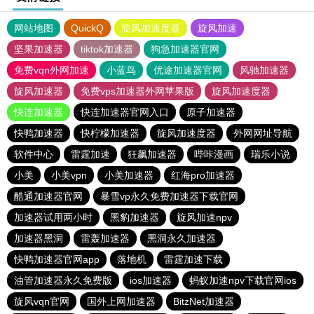
网站地图
QuickQ
旋风加速度器
旋风加速
坚果加速器
tiktok加速器
狗急加速器官网
免费vqn外网加速
小蓝鸟
优途加速器官网
风驰加速器
旋风加速器
免费vps加速器外网苹果版
旋风加速度器
快连加速器
快连加速器官网入口
原子加速器
快鸭加速器
快柠檬加速器
旋风加速度器
外网网址导航
软件中心
雷霆加速
狂飙加速器
哔咔漫画
瑞乐小说
小美
小美vpn
小美加速器
红海pro加速器
酷通加速器官网
暴雪vp永久免费加速器下载官网
加速器试用两小时
黑豹加速器
旋风加速npv
加速器黑洞
雷轰加速器
黑洞永久加速器
快鸭加速器官网app
落地机
雷霆加速下载
油管加速器永久免费版
ios加速器
蚂蚁加速npv下载官网ios
旋风vqn官网
国外上网加速器
BitzNet加速器