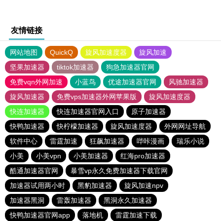
友情链接
网站地图
QuickQ
旋风加速度器
旋风加速
坚果加速器
tiktok加速器
狗急加速器官网
免费vqn外网加速
小蓝鸟
优途加速器官网
风驰加速器
旋风加速器
免费vps加速器外网苹果版
旋风加速度器
快连加速器
快连加速器官网入口
原子加速器
快鸭加速器
快柠檬加速器
旋风加速度器
外网网址导航
软件中心
雷霆加速
狂飙加速器
哔咔漫画
瑞乐小说
小美
小美vpn
小美加速器
红海pro加速器
酷通加速器官网
暴雪vp永久免费加速器下载官网
加速器试用两小时
黑豹加速器
旋风加速npv
加速器黑洞
雷轰加速器
黑洞永久加速器
快鸭加速器官网app
落地机
雷霆加速下载