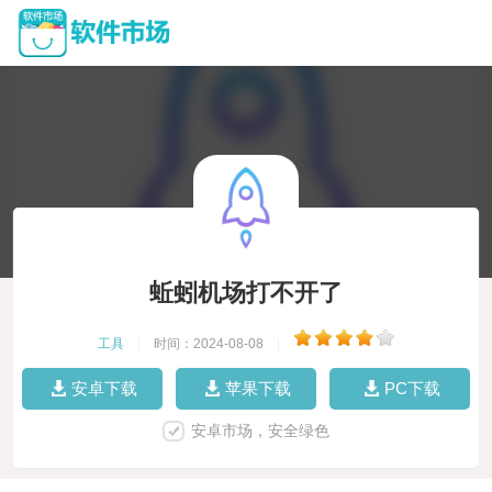
蚯蚓机场打不开了
工具
|
时间：2024-08-08
|
安卓下载
苹果下载
PC下载
安卓市场，安全绿色