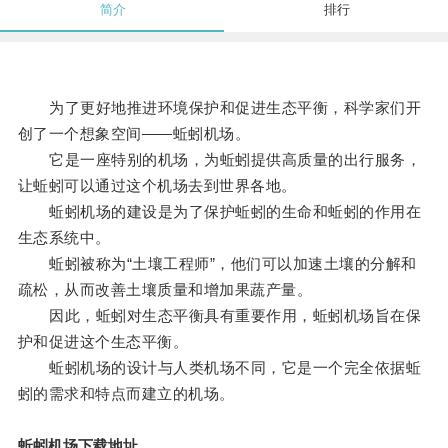
简介
排行
为了更好地推进环境保护和促进生态平衡，科学家们开
创了一个想象空间——蚯蚓机场。
它是一座特别的机场，为蚯蚓提供高质量的出行服务，
让蚯蚓可以通过这个机场去到世界各地。
蚯蚓机场的建设是为了保护蚯蚓的生命和蚯蚓的作用在
生态系统中。
蚯蚓被称为“土壤工程师”，他们可以加速土壤的分解和
疏松，从而改善土壤质量和增加果蔬产量。
因此，蚯蚓对生态平衡具有重要作用，蚯蚓机场旨在保
护和促进这个生态平衡。
蚯蚓机场的设计与人类机场不同，它是一个完全依据蚯
蚓的需求和特点而建立的机场。
蚯蚓机场下载地址