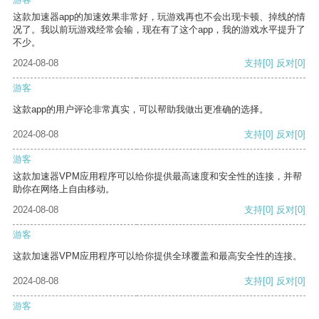
这款加速器app的加速效果非常好，玩游戏再也不会出现卡顿、掉线的情
况了。我以前玩游戏经常会输，现在有了这个app，我的游戏水平提升了
不少。
2024-08-08
支持
[0]
反对
[0]
游客
这款app的用户评论非常真实，可以帮助我做出更准确的选择。
2024-08-08
支持
[0]
反对
[0]
游客
这款加速器VPM应用程序可以给你提供最高速度和安全性的连接，并帮
助你在网络上自由移动。
2024-08-08
支持
[0]
反对
[0]
游客
这款加速器VPM应用程序可以给你提供全球覆盖和最高安全性的连接。
2024-08-08
支持
[0]
反对
[0]
游客