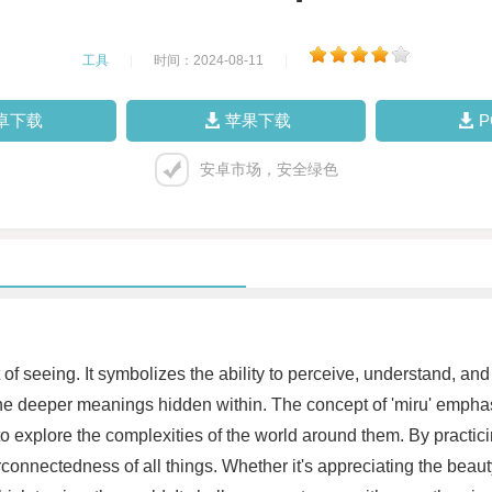
工具
|
时间：2024-08-11
|
卓下载
苹果下载
安卓市场，安全绿色
f seeing. It symbolizes the ability to perceive, understand, and g
he deeper meanings hidden within. The concept of 'miru' emphasi
 explore the complexities of the world around them. By practic
nnectedness of all things. Whether it's appreciating the beauty 