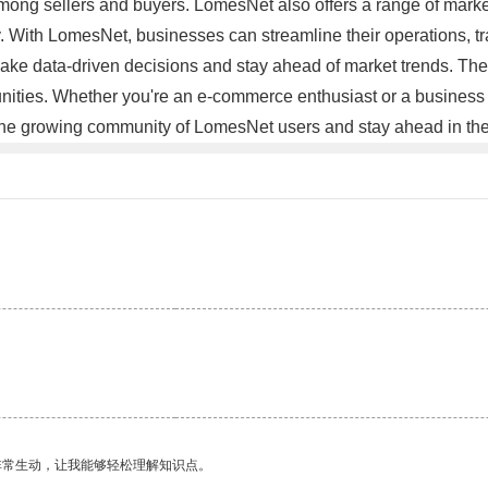
 among sellers and buyers. LomesNet also offers a range of mar
y. With LomesNet, businesses can streamline their operations, tra
ake data-driven decisions and stay ahead of market trends. Th
rtunities. Whether you're an e-commerce enthusiast or a busines
in the growing community of LomesNet users and stay ahead in 
。
。
非常生动，让我能够轻松理解知识点。