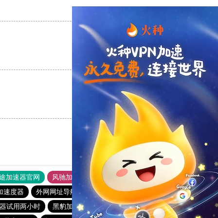
支持
[0]
反对
[0]
支持
[0]
反对
[0]
支持
[0]
反对
[0]
途加速器官网
风驰加速器
旋风加速器
加速度器
外网网址导航
软件中心
雷霆加速
狂飙加速器
器试用两小时
黑豹加速器
旋风加速npv
加速器黑洞