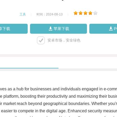
工具
|
时间：2024-08-13
|
卓下载
苹果下载
安卓市场，安全绿色
rves as a hub for businesses and individuals engaged in e-commer
 platform, boosting their productivity and maximizing their bus
 market reach beyond geographical boundaries. Whether you're 
it easier to compete in the digital age. Enhanced security meas