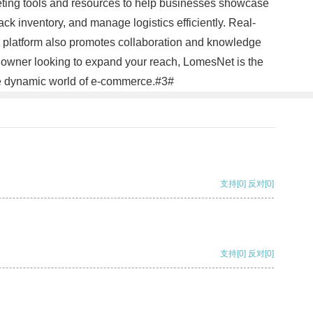
keting tools and resources to help businesses showcase
ck inventory, and manage logistics efficiently. Real-
e platform also promotes collaboration and knowledge
s owner looking to expand your reach, LomesNet is the
the dynamic world of e-commerce.#3#
支持
[0]
反对
[0]
支持
[0]
反对
[0]