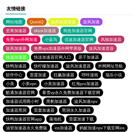
友情链接
网站地图
QuickQ
旋风加速度器
旋风加速
坚果加速器
tiktok加速器
狗急加速器官网
免费vqn外网加速
小蓝鸟
优途加速器官网
风驰加速器
旋风加速器
免费vps加速器外网苹果版
旋风加速度器
快连加速器
快连加速器官网入口
原子加速器
快鸭加速器
快柠檬加速器
旋风加速度器
外网网址导航
软件中心
雷霆加速
狂飙加速器
哔咔漫画
瑞乐小说
小美
小美vpn
小美加速器
红海pro加速器
酷通加速器官网
暴雪vp永久免费加速器下载官网
加速器试用两小时
黑豹加速器
旋风加速npv
加速器黑洞
雷轰加速器
黑洞永久加速器
快鸭加速器官网app
落地机
雷霆加速下载
油管加速器永久免费版
ios加速器
蚂蚁加速npv下载官网ios