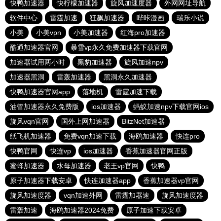
快鸭加速器
快柠檬加速器
旋风加速度器
外网网址导航
软件中心
雷霆加速
狂飙加速器
哔咔漫画
瑞乐小说
小美
小美vpn
小美加速器
红海pro加速器
酷通加速器官网
暴雪vp永久免费加速器下载官网
加速器试用两小时
黑豹加速器
旋风加速npv
加速器黑洞
雷轰加速器
黑洞永久加速器
快鸭加速器官网app
落地机
雷霆加速下载
油管加速器永久免费版
ios加速器
蚂蚁加速npv下载官网ios
旋风vqn官网
国外上网加速器
BitzNet加速器
纸飞机加速器
免费vqn加速下载
海鸥加速器
快连pro
快鸭官网
快连vp
ios加速器
香蕉加速器官网正版
蜜蜂加速器
水母加速器
老王vp官网
快鸭
原子加速器下载安卓
快连加速器app
香蕉加速器vp官网
旋风加速度器
vqn加速外网
雷霆加器速
旋风加速度器
雷轰加速
海鸥加速器2024免费
原子加速下载安卓