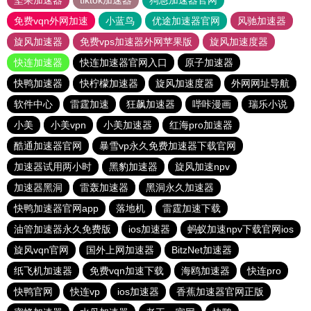
坚果加速器
tiktok加速器
狗急加速器官网
免费vqn外网加速
小蓝鸟
优途加速器官网
风驰加速器
旋风加速器
免费vps加速器外网苹果版
旋风加速度器
快连加速器
快连加速器官网入口
原子加速器
快鸭加速器
快柠檬加速器
旋风加速度器
外网网址导航
软件中心
雷霆加速
狂飙加速器
哔咔漫画
瑞乐小说
小美
小美vpn
小美加速器
红海pro加速器
酷通加速器官网
暴雪vp永久免费加速器下载官网
加速器试用两小时
黑豹加速器
旋风加速npv
加速器黑洞
雷轰加速器
黑洞永久加速器
快鸭加速器官网app
落地机
雷霆加速下载
油管加速器永久免费版
ios加速器
蚂蚁加速npv下载官网ios
旋风vqn官网
国外上网加速器
BitzNet加速器
纸飞机加速器
免费vqn加速下载
海鸥加速器
快连pro
快鸭官网
快连vp
ios加速器
香蕉加速器官网正版