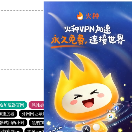
支持
[0]
反对
[0]
支持
[0]
反对
[0]
支持
[0]
反对
[0]
途加速器官网
风驰加速器
旋风加速器
加速度器
外网网址导航
软件中心
雷霆加速
狂飙加速器
器试用两小时
黑豹加速器
旋风加速npv
加速器黑洞
下载官网ios
旋风vqn官网
国外上网加速器
BitzNet加速器