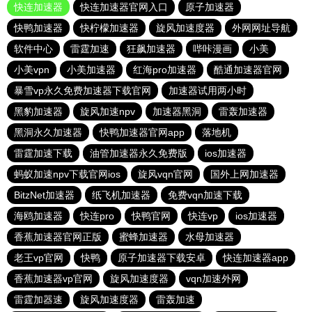
快连加速器
快连加速器官网入口
原子加速器
快鸭加速器
快柠檬加速器
旋风加速度器
外网网址导航
软件中心
雷霆加速
狂飙加速器
哔咔漫画
小美
小美vpn
小美加速器
红海pro加速器
酷通加速器官网
暴雪vp永久免费加速器下载官网
加速器试用两小时
黑豹加速器
旋风加速npv
加速器黑洞
雷轰加速器
黑洞永久加速器
快鸭加速器官网app
落地机
雷霆加速下载
油管加速器永久免费版
ios加速器
蚂蚁加速npv下载官网ios
旋风vqn官网
国外上网加速器
BitzNet加速器
纸飞机加速器
免费vqn加速下载
海鸥加速器
快连pro
快鸭官网
快连vp
ios加速器
香蕉加速器官网正版
蜜蜂加速器
水母加速器
老王vp官网
快鸭
原子加速器下载安卓
快连加速器app
香蕉加速器vp官网
旋风加速度器
vqn加速外网
雷霆加器速
旋风加速度器
雷轰加速