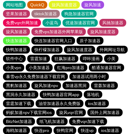
网站地图
QuickQ
旋风加速度器
旋风加速
坚果加速器
tiktok加速器
狗急加速器官网
免费vqn外网加速
小蓝鸟
优途加速器官网
风驰加速器
旋风加速器
免费vps加速器外网苹果版
旋风加速度器
快连加速器
快连加速器官网入口
原子加速器
快鸭加速器
快柠檬加速器
旋风加速度器
外网网址导航
软件中心
雷霆加速
狂飙加速器
哔咔漫画
小美
小美vpn
小美加速器
红海pro加速器
酷通加速器官网
暴雪vp永久免费加速器下载官网
加速器试用两小时
黑豹加速器
旋风加速npv
加速器黑洞
雷轰加速器
黑洞永久加速器
快鸭加速器官网app
落地机
雷霆加速下载
油管加速器永久免费版
ios加速器
蚂蚁加速npv下载官网ios
旋风vqn官网
国外上网加速器
BitzNet加速器
纸飞机加速器
免费vqn加速下载
海鸥加速器
快连pro
快鸭官网
快连vp
ios加速器