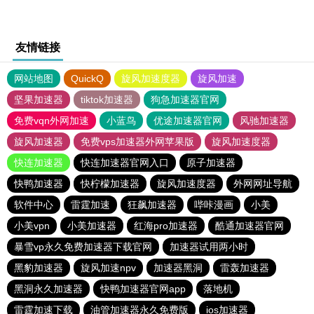
友情链接
网站地图
QuickQ
旋风加速度器
旋风加速
坚果加速器
tiktok加速器
狗急加速器官网
免费vqn外网加速
小蓝鸟
优途加速器官网
风驰加速器
旋风加速器
免费vps加速器外网苹果版
旋风加速度器
快连加速器
快连加速器官网入口
原子加速器
快鸭加速器
快柠檬加速器
旋风加速度器
外网网址导航
软件中心
雷霆加速
狂飙加速器
哔咔漫画
小美
小美vpn
小美加速器
红海pro加速器
酷通加速器官网
暴雪vp永久免费加速器下载官网
加速器试用两小时
黑豹加速器
旋风加速npv
加速器黑洞
雷轰加速器
黑洞永久加速器
快鸭加速器官网app
落地机
雷霆加速下载
油管加速器永久免费版
ios加速器