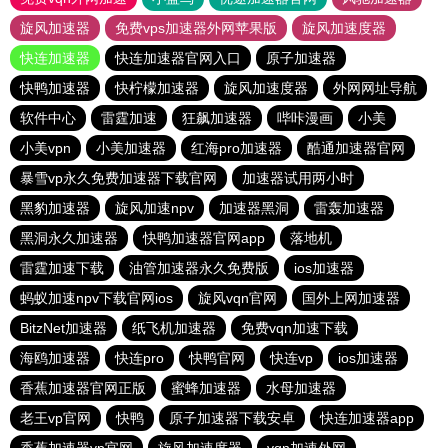
旋风加速器
免费vps加速器外网苹果版
旋风加速度器
快连加速器
快连加速器官网入口
原子加速器
快鸭加速器
快柠檬加速器
旋风加速度器
外网网址导航
软件中心
雷霆加速
狂飙加速器
哔咔漫画
小美
小美vpn
小美加速器
红海pro加速器
酷通加速器官网
暴雪vp永久免费加速器下载官网
加速器试用两小时
黑豹加速器
旋风加速npv
加速器黑洞
雷轰加速器
黑洞永久加速器
快鸭加速器官网app
落地机
雷霆加速下载
油管加速器永久免费版
ios加速器
蚂蚁加速npv下载官网ios
旋风vqn官网
国外上网加速器
BitzNet加速器
纸飞机加速器
免费vqn加速下载
海鸥加速器
快连pro
快鸭官网
快连vp
ios加速器
香蕉加速器官网正版
蜜蜂加速器
水母加速器
老王vp官网
快鸭
原子加速器下载安卓
快连加速器app