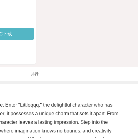
PC下载
排行
 Enter "Littleqqq," the delightful character who has
er; it possesses a unique charm that sets it apart. From
aracter leaves a lasting impression. Step into the
s, where imagination knows no bounds, and creativity