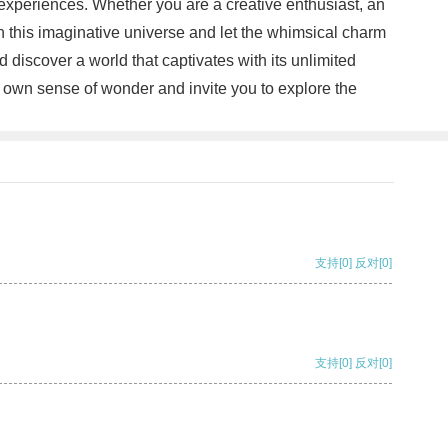
 experiences. Whether you are a creative enthusiast, an
in this imaginative universe and let the whimsical charm
 discover a world that captivates with its unlimited
our own sense of wonder and invite you to explore the
支持
[0]
反对
[0]
支持
[0]
反对
[0]