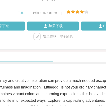
工具
|
时间：2025-01-29
|
卓下载
苹果下载
安卓市场，安全绿色
imsy and creative inspiration can provide a much-needed escape.
fulness and imagination. "Littleqqq" is not your ordinary charact
ombines vibrant colors and charming expressions, this beloved ch
s to life in unexpected ways. Explore its captivating adventure