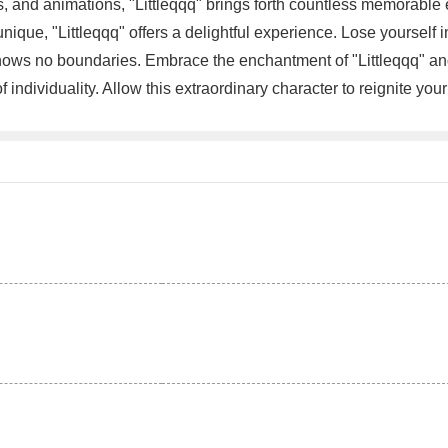
ns, and animations, "Littleqqq" brings forth countless memorable
ique, "Littleqqq" offers a delightful experience. Lose yourself 
 knows no boundaries. Embrace the enchantment of "Littleqqq" and
 of individuality. Allow this extraordinary character to reignite y
。