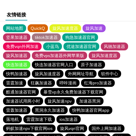
友情链接
网站地图
QuickQ
旋风加速度器
旋风加速
坚果加速器
tiktok加速器
狗急加速器官网
免费vqn外网加速
小蓝鸟
优途加速器官网
风驰加速器
旋风加速器
免费vps加速器外网苹果版
旋风加速度器
快连加速器
快连加速器官网入口
原子加速器
快鸭加速器
旋风加速度器
外网网址导航
软件中心
雷霆加速
狂飙加速器
哔咔漫画
红海pro加速器
酷通加速器官网
暴雪vp永久免费加速器下载官网
加速器试用两小时
旋风加速npv
加速器黑洞
雷轰加速器
黑洞永久加速器
快鸭加速器官网app
落地机
雷霆加速下载
ios加速器
蚂蚁加速npv下载官网ios
旋风vqn官网
国外上网加速器