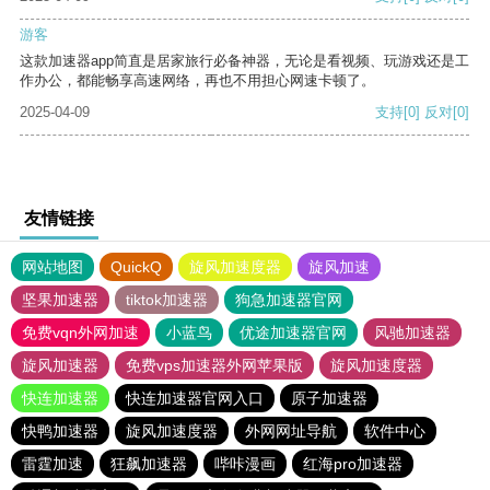
游客
这款加速器app简直是居家旅行必备神器，无论是看视频、玩游戏还是工
作办公，都能畅享高速网络，再也不用担心网速卡顿了。
2025-04-09
支持
[0]
反对
[0]
友情链接
网站地图
QuickQ
旋风加速度器
旋风加速
坚果加速器
tiktok加速器
狗急加速器官网
免费vqn外网加速
小蓝鸟
优途加速器官网
风驰加速器
旋风加速器
免费vps加速器外网苹果版
旋风加速度器
快连加速器
快连加速器官网入口
原子加速器
快鸭加速器
旋风加速度器
外网网址导航
软件中心
雷霆加速
狂飙加速器
哔咔漫画
红海pro加速器