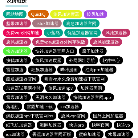
友情链接
网站地图
QuickQ
旋风加速度器
旋风加速
坚果加速器
tiktok加速器
狗急加速器官网
免费vqn外网加速
小蓝鸟
优途加速器官网
风驰加速器
旋风加速器
免费vps加速器外网苹果版
旋风加速度器
快连加速器
快连加速器官网入口
原子加速器
快鸭加速器
旋风加速度器
外网网址导航
软件中心
雷霆加速
狂飙加速器
哔咔漫画
红海pro加速器
酷通加速器官网
暴雪vp永久免费加速器下载官网
加速器试用两小时
旋风加速npv
加速器黑洞
雷轰加速器
黑洞永久加速器
快鸭加速器官网app
落地机
雷霆加速下载
ios加速器
蚂蚁加速npv下载官网ios
旋风vqn官网
国外上网加速器
纸飞机加速器
海鸥加速器
快连pro
快鸭官网
快连vp
ios加速器
香蕉加速器官网正版
蜜蜂加速器
水母加速器