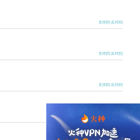
支持
[0]
反对
[0]
支持
[0]
反对
[0]
支持
[0]
反对
[0]
支持
[0]
反对
[0]