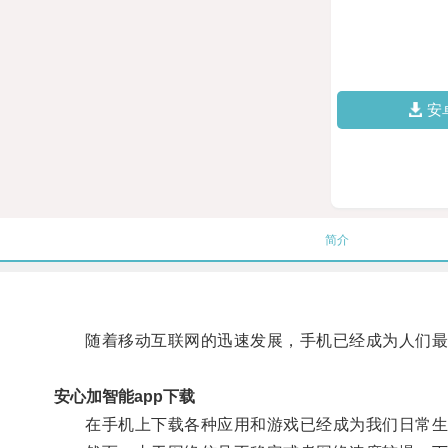
安
简介
随着移动互联网的迅速发展，手机已经成为人们最
安心加智能app下载
在手机上下载各种应用和游戏已经成为我们日常生