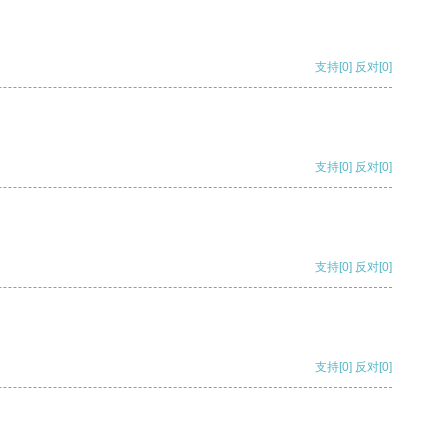
支持
[0]
反对
[0]
支持
[0]
反对
[0]
支持
[0]
反对
[0]
支持
[0]
反对
[0]