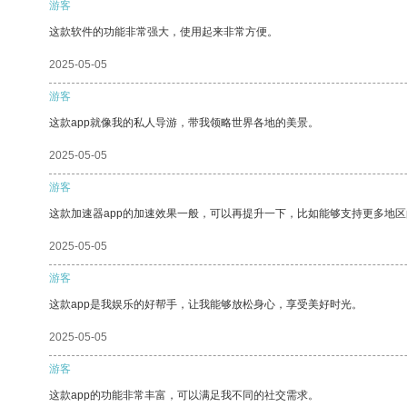
游客
这款软件的功能非常强大，使用起来非常方便。
2025-05-05
游客
这款app就像我的私人导游，带我领略世界各地的美景。
2025-05-05
游客
这款加速器app的加速效果一般，可以再提升一下，比如能够支持更多地
2025-05-05
游客
这款app是我娱乐的好帮手，让我能够放松身心，享受美好时光。
2025-05-05
游客
这款app的功能非常丰富，可以满足我不同的社交需求。