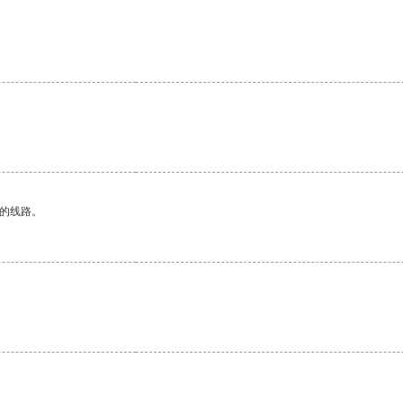
区的线路。