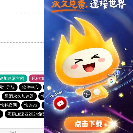
支持
[0]
反对
[0]
支持
[0]
反对
[0]
途加速器官网
风驰加速器
旋风加速器
网址导航
软件中心
雷霆加速
狂飙加速器
哔咔漫画
黑洞永久加速器
快鸭加速器官网app
落地机
快鸭官网
快连vp
ios加速器
香蕉加速器官网正版
速
海鸥加速器2024免费
原子加速下载安卓
纸飞机加速器