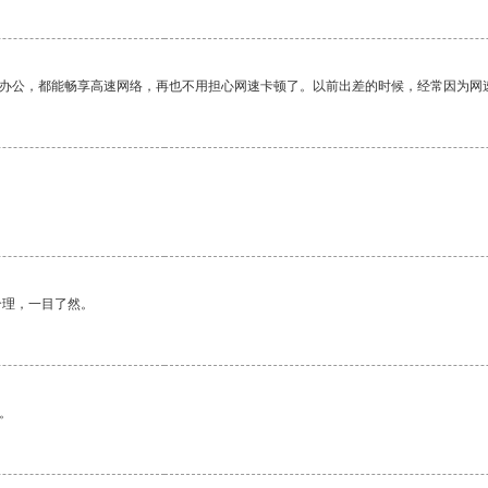
作办公，都能畅享高速网络，再也不用担心网速卡顿了。以前出差的时候，经常因为网
合理，一目了然。
。