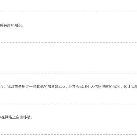
己感兴趣的知识。
放心。我以前使用过一些其他的加速器app，经常会出现个人信息泄露的情况，这让我
你在网络上自由移动。