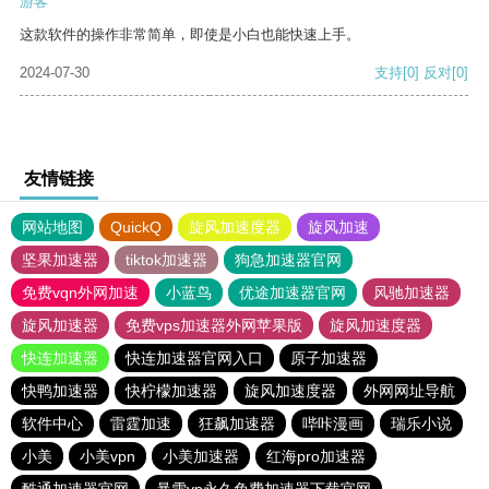
游客
这款软件的操作非常简单，即使是小白也能快速上手。
2024-07-30
支持
[0]
反对
[0]
友情链接
网站地图
QuickQ
旋风加速度器
旋风加速
坚果加速器
tiktok加速器
狗急加速器官网
免费vqn外网加速
小蓝鸟
优途加速器官网
风驰加速器
旋风加速器
免费vps加速器外网苹果版
旋风加速度器
快连加速器
快连加速器官网入口
原子加速器
快鸭加速器
快柠檬加速器
旋风加速度器
外网网址导航
软件中心
雷霆加速
狂飙加速器
哔咔漫画
瑞乐小说
小美
小美vpn
小美加速器
红海pro加速器