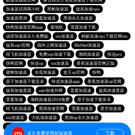
酷通加速器官网
暴雪vp永久免费加速器下载官网
加速器试用两小时
黑豹加速器
旋风加速npv
加速器黑洞
雷轰加速器
黑洞永久加速器
快鸭加速器官网app
落地机
雷霆加速下载
油管加速器永久免费版
ios加速器
蚂蚁加速npv下载官网ios
旋风vqn官网
国外上网加速器
BitzNet加速器
纸飞机加速器
免费vqn加速下载
海鸥加速器
快连pro
快鸭官网
快连vp
ios加速器
香蕉加速器官网正版
蜜蜂加速器
水母加速器
老王vp官网
快鸭
原子加速器下载安卓
快连加速器app
香蕉加速器vp官网
旋风加速度器
vqn加速外网
雷霆加器速
旋风加速度器
雷轰加速
海鸥加速器2024免费
原子加速下载安卓
纸飞机加速器
黑洞加速官网
雷轰加速器
星空加速器
ios加速器
大机场加速器
黑洞vp永久加速器
免费vqn加速
永久免费使用的加速器
下载