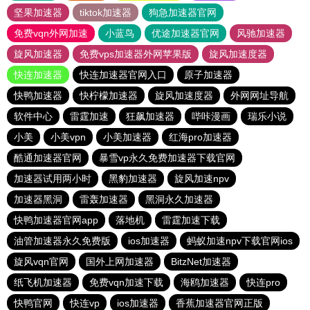
坚果加速器
tiktok加速器
狗急加速器官网
免费vqn外网加速
小蓝鸟
优途加速器官网
风驰加速器
旋风加速器
免费vps加速器外网苹果版
旋风加速度器
快连加速器
快连加速器官网入口
原子加速器
快鸭加速器
快柠檬加速器
旋风加速度器
外网网址导航
软件中心
雷霆加速
狂飙加速器
哔咔漫画
瑞乐小说
小美
小美vpn
小美加速器
红海pro加速器
酷通加速器官网
暴雪vp永久免费加速器下载官网
加速器试用两小时
黑豹加速器
旋风加速npv
加速器黑洞
雷轰加速器
黑洞永久加速器
快鸭加速器官网app
落地机
雷霆加速下载
油管加速器永久免费版
ios加速器
蚂蚁加速npv下载官网ios
旋风vqn官网
国外上网加速器
BitzNet加速器
纸飞机加速器
免费vqn加速下载
海鸥加速器
快连pro
快鸭官网
快连vp
ios加速器
香蕉加速器官网正版