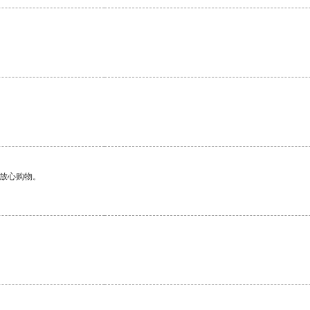
。
够放心购物。