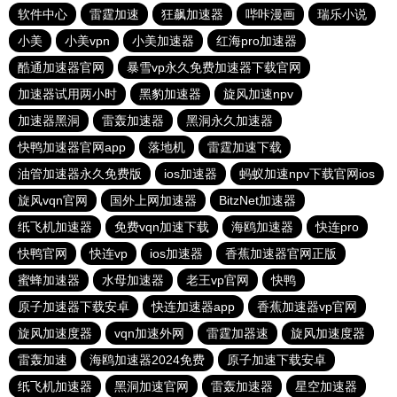
软件中心
雷霆加速
狂飙加速器
哔咔漫画
瑞乐小说
小美
小美vpn
小美加速器
红海pro加速器
酷通加速器官网
暴雪vp永久免费加速器下载官网
加速器试用两小时
黑豹加速器
旋风加速npv
加速器黑洞
雷轰加速器
黑洞永久加速器
快鸭加速器官网app
落地机
雷霆加速下载
油管加速器永久免费版
ios加速器
蚂蚁加速npv下载官网ios
旋风vqn官网
国外上网加速器
BitzNet加速器
纸飞机加速器
免费vqn加速下载
海鸥加速器
快连pro
快鸭官网
快连vp
ios加速器
香蕉加速器官网正版
蜜蜂加速器
水母加速器
老王vp官网
快鸭
原子加速器下载安卓
快连加速器app
香蕉加速器vp官网
旋风加速度器
vqn加速外网
雷霆加器速
旋风加速度器
雷轰加速
海鸥加速器2024免费
原子加速下载安卓
纸飞机加速器
黑洞加速官网
雷轰加速器
星空加速器