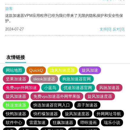
游客
这款加速器VPM应用程序已经为我们带来了无限的隐私保护和安全性保
护。
2024-07-27
支持
[0]
反对
[0]
友情链接
网站地图
QuickQ
旋风加速度器
旋风加速
坚果加速器
tiktok加速器
狗急加速器官网
免费vqn外网加速
小蓝鸟
优途加速器官网
风驰加速器
旋风加速器
免费vps加速器外网苹果版
旋风加速度器
快连加速器
快连加速器官网入口
原子加速器
快鸭加速器
快柠檬加速器
旋风加速度器
外网网址导航
软件中心
雷霆加速
狂飙加速器
哔咔漫画
瑞乐小说