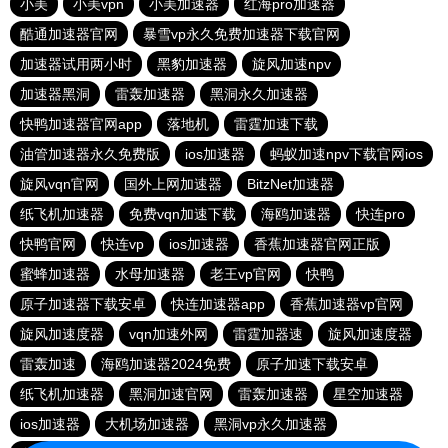
小美
小美vpn
小美加速器
红海pro加速器
酷通加速器官网
暴雪vp永久免费加速器下载官网
加速器试用两小时
黑豹加速器
旋风加速npv
加速器黑洞
雷轰加速器
黑洞永久加速器
快鸭加速器官网app
落地机
雷霆加速下载
油管加速器永久免费版
ios加速器
蚂蚁加速npv下载官网ios
旋风vqn官网
国外上网加速器
BitzNet加速器
纸飞机加速器
免费vqn加速下载
海鸥加速器
快连pro
快鸭官网
快连vp
ios加速器
香蕉加速器官网正版
蜜蜂加速器
水母加速器
老王vp官网
快鸭
原子加速器下载安卓
快连加速器app
香蕉加速器vp官网
旋风加速度器
vqn加速外网
雷霆加器速
旋风加速度器
雷轰加速
海鸥加速器2024免费
原子加速下载安卓
纸飞机加速器
黑洞加速官网
雷轰加速器
星空加速器
ios加速器
大机场加速器
黑洞vp永久加速器